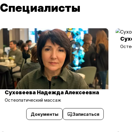
Специалисты
Сух
Осте
Суховеева Надежда Алексеевна
Остеопатический массаж
Документы
Записаться