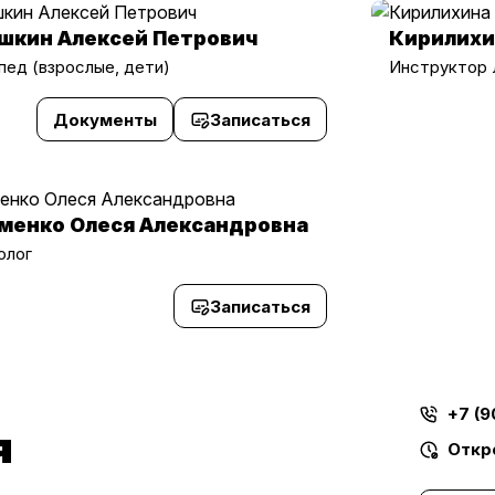
шкин Алексей Петрович
Кирилихи
пед (взрослые, дети)
Инструктор
Документы
Записаться
менко Олеся Александровна
олог
Записаться
+7 (9
я
Откр