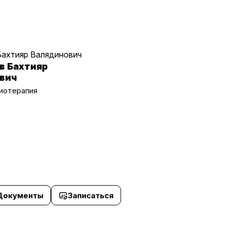
в Бахтияр
вич
иотерапия
Документы
Записаться