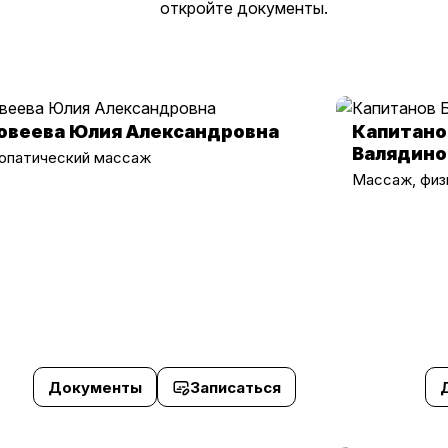
откройте документы.
овеева Юлия Александровна
Капитано
Валядино
опатический массаж
Массаж, физ
Документы
Записаться