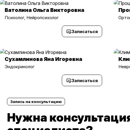
Ватолина Ольга Викторовна
Про
Психолог, Нейропсихолог
Орто
Записаться
Сухамлинова Яна Игоревна
Кли
Эндокринолог
Невр
Записаться
Запись на консультацию
Нужна консультаци